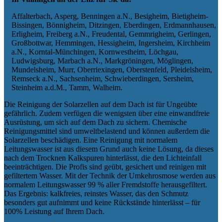
Affalterbach, Asperg, Benningen a.N., Besigheim, Bietigheim-
Bissingen, Bönnigheim, Ditzingen, Eberdingen, Erdmannhausen,
Erligheim, Freiberg a.N., Freudental, Gemmrigheim, Gerlingen,
Großbottwar, Hemmingen, Hessigheim, Ingersheim, Kirchheim
a.N., Korntal-Münchingen, Kornwestheim, Löchgau,
Ludwigsburg, Marbach a.N., Markgröningen, Möglingen,
Mundelsheim, Murr, Oberriexingen, Oberstenfeld, Pleidelsheim,
Remseck a.N., Sachsenheim, Schwieberdingen, Sersheim,
Steinheim a.d.M., Tamm, Walheim.
Die Reinigung der Solarzellen auf dem Dach ist für Ungeübte
gefährlich. Zudem verfügen die wenigsten über eine einwandfreie
Ausrüstung, um sich auf dem Dach zu sichern. Chemische
Reinigungsmittel sind umweltbelastend und können außerdem die
Solarzellen beschädigen. Eine Reinigung mit normalem
Leitungswasser ist aus diesem Grund auch keine Lösung, da dieses
nach dem Trocknen Kalkspuren hinterlässt, die den Lichteinfall
beeinträchtigen. Die Profis sind geübt, gesichert und reinigen mit
gefiltertem Wasser. Mit der Technik der Umkehrosmose werden aus
normalem Leitungswasser 99 % aller Fremdstoffe herausgefiltert.
Das Ergebnis: kalkfreies, reinstes Wasser, das den Schmutz
besonders gut aufnimmt und keine Rückstände hinterlässt – für
100% Leistung auf Ihrem Dach.