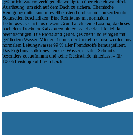
gefährlich. Zudem verfügen die wenigsten über eine einwandfreie
Ausrüstung, um sich auf dem Dach zu sichern. Chemische
Reinigungsmittel sind umweltbelastend und können außerdem die
Solarzellen beschädigen. Eine Reinigung mit normalem
Leitungswasser ist aus diesem Grund auch keine Lösung, da dieses
nach dem Trocknen Kalkspuren hinterlässt, die den Lichteinfall
beeinträchtigen. Die Profis sind geübt, gesichert und reinigen mit
gefiltertem Wasser. Mit der Technik der Umkehrosmose werden aus
normalem Leitungswasser 99 % aller Fremdstoffe herausgefiltert.
Das Ergebnis: kalkfreies, reinstes Wasser, das den Schmutz
besonders gut aufnimmt und keine Rückstände hinterlässt – für
100% Leistung auf Ihrem Dach.