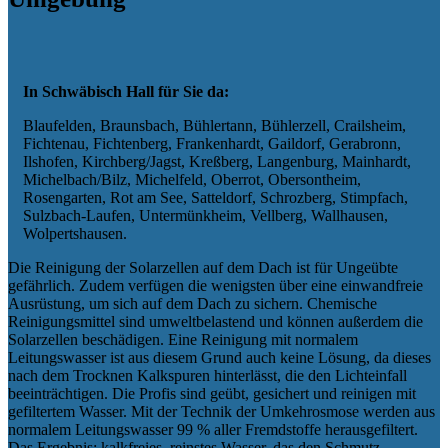
In Schwäbisch Hall für Sie da:
Blaufelden, Braunsbach, Bühlertann, Bühlerzell, Crailsheim,
Fichtenau, Fichtenberg, Frankenhardt, Gaildorf, Gerabronn,
Ilshofen, Kirchberg/Jagst, Kreßberg, Langenburg, Mainhardt,
Michelbach/Bilz, Michelfeld, Oberrot, Obersontheim,
Rosengarten, Rot am See, Satteldorf, Schrozberg, Stimpfach,
Sulzbach-Laufen, Untermünkheim, Vellberg, Wallhausen,
Wolpertshausen.
Die Reinigung der Solarzellen auf dem Dach ist für Ungeübte
gefährlich. Zudem verfügen die wenigsten über eine einwandfreie
Ausrüstung, um sich auf dem Dach zu sichern. Chemische
Reinigungsmittel sind umweltbelastend und können außerdem die
Solarzellen beschädigen. Eine Reinigung mit normalem
Leitungswasser ist aus diesem Grund auch keine Lösung, da dieses
nach dem Trocknen Kalkspuren hinterlässt, die den Lichteinfall
beeinträchtigen. Die Profis sind geübt, gesichert und reinigen mit
gefiltertem Wasser. Mit der Technik der Umkehrosmose werden aus
normalem Leitungswasser 99 % aller Fremdstoffe herausgefiltert.
Das Ergebnis: kalkfreies, reinstes Wasser, das den Schmutz