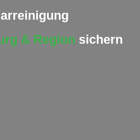
olarreinigung
urg
& Region
sichern