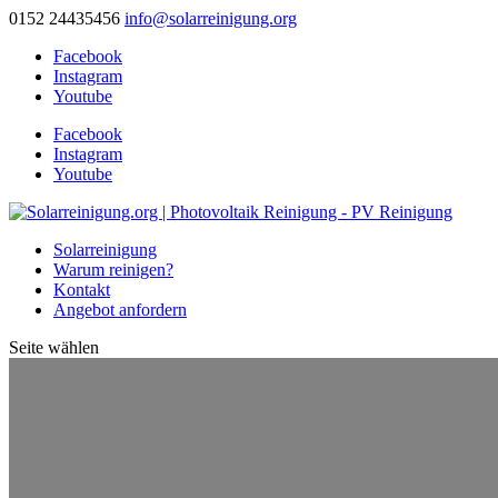
0152 24435456
info@solarreinigung.org
Facebook
Instagram
Youtube
Facebook
Instagram
Youtube
Solarreinigung
Warum reinigen?
Kontakt
Angebot anfordern
Seite wählen