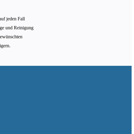
auf jeden Fall
lege und Reinigung
 gewünschten
igern.