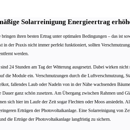
mäßige Solarreinigung Energieertrag erhöh
bringen ihren besten Ertrag unter optimalen Bedingungen – das ist so
kt in der Praxis nicht immer perfekt funktioniert, sollten Verschmutzu
entfernt werden.
 sind 24 Stunden am Tag der Witterung ausgesetzt. Dabei wirken nicht
uf die Module ein. Verschmutzungen durch die Luftverschmutzung, S
elkot, fallendes Laub oder Nadeln von in der Nähe wachsenden Bäum
e Dauer ganz schön zusetzen. Am Übergang zwischen Rahmen und Glas
nen sich hier im Laufe der Zeit sogar Flechten oder Moos ansiedeln. Al
geringeren Erträgen der Photovoltaikanlage. Eine Solarreinigung von Zeit
nd die Erträge der Photovoltaikanlage langfristig zu sichern.