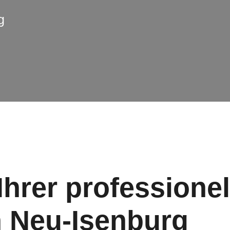
g
 Ihrer professione
n
Neu-Isenburg