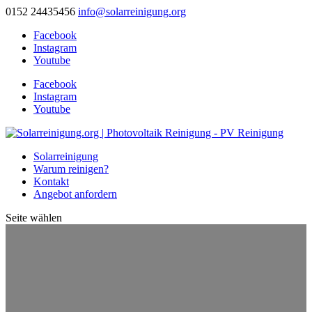
0152 24435456
info@solarreinigung.org
Facebook
Instagram
Youtube
Facebook
Instagram
Youtube
Solarreinigung
Warum reinigen?
Kontakt
Angebot anfordern
Seite wählen