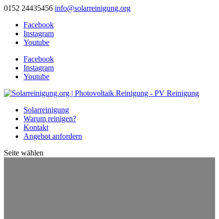
0152 24435456
info@solarreinigung.org
Facebook
Instagram
Youtube
Facebook
Instagram
Youtube
Solarreinigung
Warum reinigen?
Kontakt
Angebot anfordern
Seite wählen